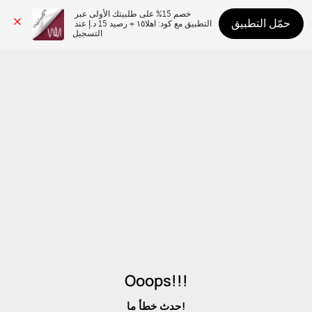
خصم 15% على طلبيتك الأولى عبر 
حمّل التطبيق
التطبيق مع كود: اهلا١٥ + رصيد 15 د.إ عند 
التسجيل
Ooops!!!
حدث خطأ ما!