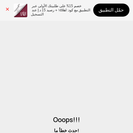
خصم 15% على طلبيتك الأولى عبر 
حمّل التطبيق
التطبيق مع كود: اهلا١٥ + رصيد 15 د.إ عند 
التسجيل
Ooops!!!
حدث خطأ ما!