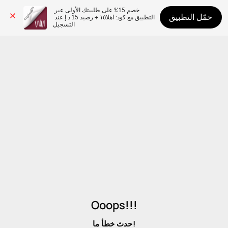
خصم 15% على طلبيتك الأولى عبر 
حمّل التطبيق
التطبيق مع كود: اهلا١٥ + رصيد 15 د.إ عند 
التسجيل
Ooops!!!
حدث خطأ ما!