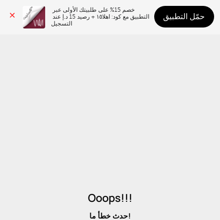
خصم 15% على طلبيتك الأولى عبر 
حمّل التطبيق
التطبيق مع كود: اهلا١٥ + رصيد 15 د.إ عند 
التسجيل
Ooops!!!
حدث خطأ ما!