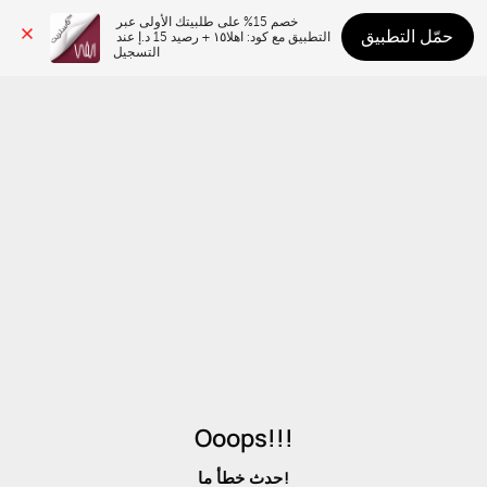
خصم 15% على طلبيتك الأولى عبر 
حمّل التطبيق
التطبيق مع كود: اهلا١٥ + رصيد 15 د.إ عند 
التسجيل
Ooops!!!
حدث خطأ ما!