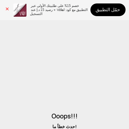
خصم 15% على طلبيتك الأولى عبر 
حمّل التطبيق
التطبيق مع كود: اهلا١٥ + رصيد 15 د.إ عند 
التسجيل
Ooops!!!
حدث خطأ ما!