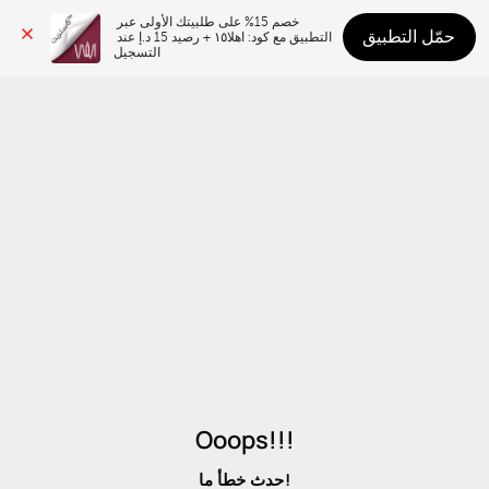
خصم 15% على طلبيتك الأولى عبر 
حمّل التطبيق
التطبيق مع كود: اهلا١٥ + رصيد 15 د.إ عند 
التسجيل
Ooops!!!
حدث خطأ ما!