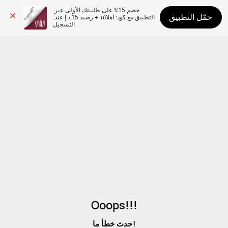
خصم 15% على طلبيتك الأولى عبر 
حمّل التطبيق
التطبيق مع كود: اهلا١٥ + رصيد 15 د.إ عند 
التسجيل
Ooops!!!
حدث خطأ ما!