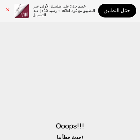
خصم 15% على طلبيتك الأولى عبر 
حمّل التطبيق
التطبيق مع كود: اهلا١٥ + رصيد 15 د.إ عند 
التسجيل
Ooops!!!
حدث خطأ ما!