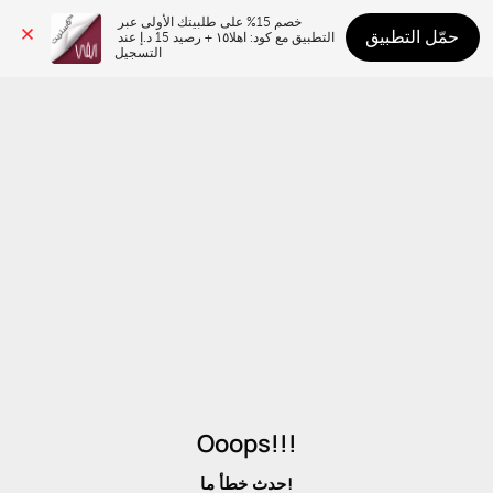
خصم 15% على طلبيتك الأولى عبر 
حمّل التطبيق
التطبيق مع كود: اهلا١٥ + رصيد 15 د.إ عند 
التسجيل
Ooops!!!
حدث خطأ ما!