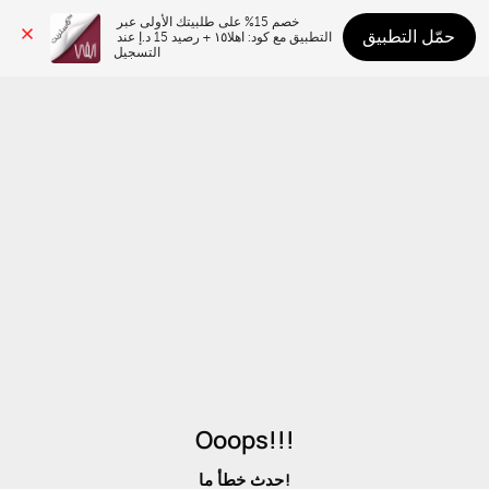
خصم 15% على طلبيتك الأولى عبر 
حمّل التطبيق
التطبيق مع كود: اهلا١٥ + رصيد 15 د.إ عند 
التسجيل
Ooops!!!
حدث خطأ ما!