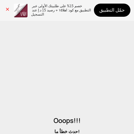
خصم 15% على طلبيتك الأولى عبر 
حمّل التطبيق
التطبيق مع كود: اهلا١٥ + رصيد 15 د.إ عند 
التسجيل
Ooops!!!
حدث خطأ ما!