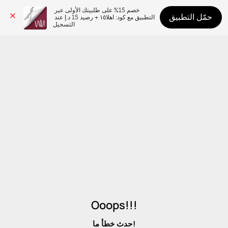
خصم 15% على طلبيتك الأولى عبر 
حمّل التطبيق
التطبيق مع كود: اهلا١٥ + رصيد 15 د.إ عند 
التسجيل
Ooops!!!
حدث خطأ ما!