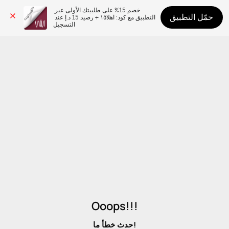
خصم 15% على طلبيتك الأولى عبر 
حمّل التطبيق
التطبيق مع كود: اهلا١٥ + رصيد 15 د.إ عند 
التسجيل
Ooops!!!
حدث خطأ ما!