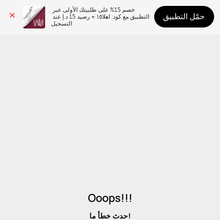
خصم 15% على طلبيتك الأولى عبر 
حمّل التطبيق
التطبيق مع كود: اهلا١٥ + رصيد 15 د.إ عند 
التسجيل
Ooops!!!
حدث خطأ ما!