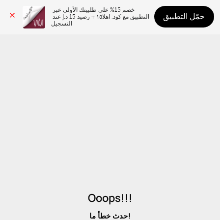
خصم 15% على طلبيتك الأولى عبر 
حمّل التطبيق
التطبيق مع كود: اهلا١٥ + رصيد 15 د.إ عند 
التسجيل
Ooops!!!
حدث خطأ ما!