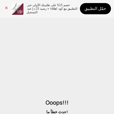
خصم 15% على طلبيتك الأولى عبر 
حمّل التطبيق
التطبيق مع كود: اهلا١٥ + رصيد 15 د.إ عند 
التسجيل
Ooops!!!
حدث خطأ ما!