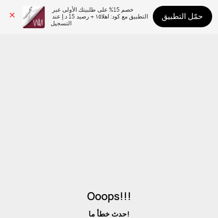
خصم 15% على طلبيتك الأولى عبر 
حمّل التطبيق
التطبيق مع كود: اهلا١٥ + رصيد 15 د.إ عند 
التسجيل
Ooops!!!
حدث خطأ ما!