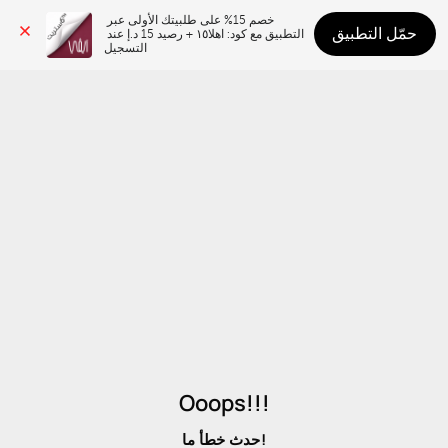
خصم 15% على طلبيتك الأولى عبر 
حمّل التطبيق
التطبيق مع كود: اهلا١٥ + رصيد 15 د.إ عند 
التسجيل
Ooops!!!
حدث خطأ ما!