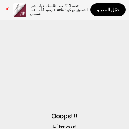
خصم 15% على طلبيتك الأولى عبر 
حمّل التطبيق
التطبيق مع كود: اهلا١٥ + رصيد 15 د.إ عند 
التسجيل
Ooops!!!
حدث خطأ ما!