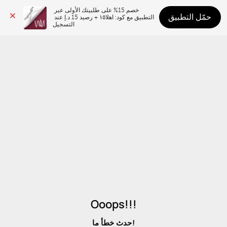
خصم 15% على طلبيتك الأولى عبر 
حمّل التطبيق
التطبيق مع كود: اهلا١٥ + رصيد 15 د.إ عند 
التسجيل
Ooops!!!
حدث خطأ ما!