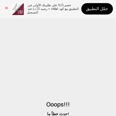
خصم 15% على طلبيتك الأولى عبر 
حمّل التطبيق
التطبيق مع كود: اهلا١٥ + رصيد 15 د.إ عند 
التسجيل
Ooops!!!
حدث خطأ ما!