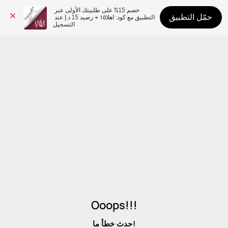
خصم 15% على طلبيتك الأولى عبر 
حمّل التطبيق
التطبيق مع كود: اهلا١٥ + رصيد 15 د.إ عند 
التسجيل
Ooops!!!
حدث خطأ ما!