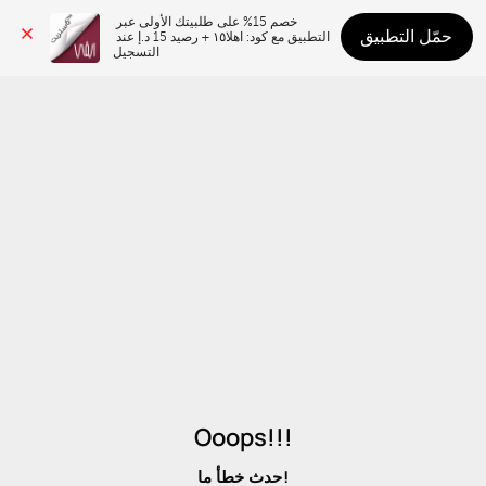
خصم 15% على طلبيتك الأولى عبر 
حمّل التطبيق
التطبيق مع كود: اهلا١٥ + رصيد 15 د.إ عند 
التسجيل
Ooops!!!
حدث خطأ ما!