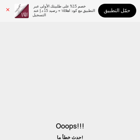
خصم 15% على طلبيتك الأولى عبر 
حمّل التطبيق
التطبيق مع كود: اهلا١٥ + رصيد 15 د.إ عند 
التسجيل
Ooops!!!
حدث خطأ ما!