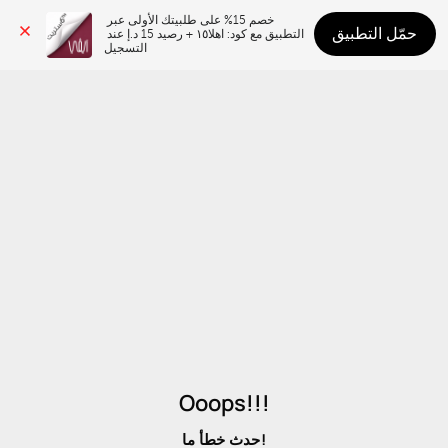
خصم 15% على طلبيتك الأولى عبر 
حمّل التطبيق
التطبيق مع كود: اهلا١٥ + رصيد 15 د.إ عند 
التسجيل
Ooops!!!
حدث خطأ ما!