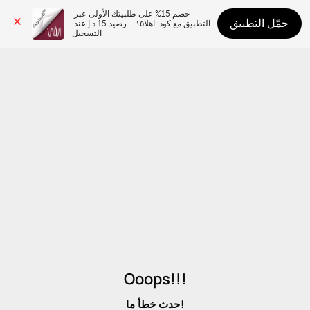
خصم 15% على طلبيتك الأولى عبر 
حمّل التطبيق
التطبيق مع كود: اهلا١٥ + رصيد 15 د.إ عند 
التسجيل
Ooops!!!
حدث خطأ ما!