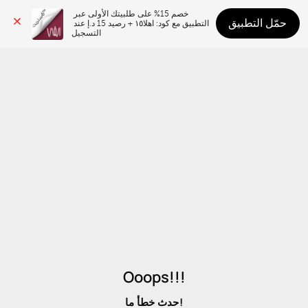
خصم 15% على طلبيتك الأولى عبر 
حمّل التطبيق
التطبيق مع كود: اهلا١٥ + رصيد 15 د.إ عند 
التسجيل
Ooops!!!
حدث خطأ ما!