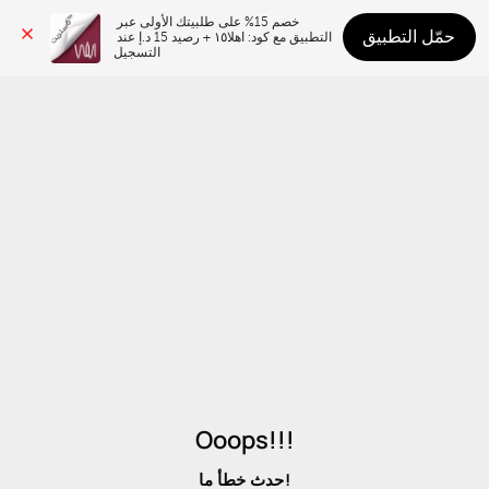
خصم 15% على طلبيتك الأولى عبر 
حمّل التطبيق
التطبيق مع كود: اهلا١٥ + رصيد 15 د.إ عند 
التسجيل
Ooops!!!
حدث خطأ ما!