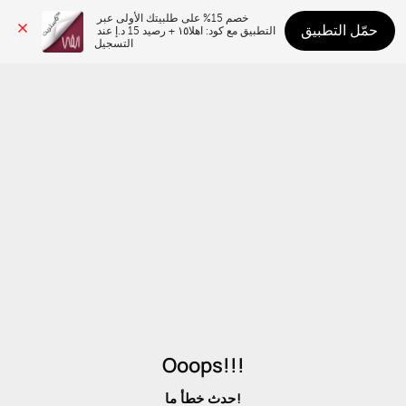
خصم 15% على طلبيتك الأولى عبر 
حمّل التطبيق
التطبيق مع كود: اهلا١٥ + رصيد 15 د.إ عند 
التسجيل
Ooops!!!
حدث خطأ ما!