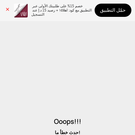
خصم 15% على طلبيتك الأولى عبر 
حمّل التطبيق
التطبيق مع كود: اهلا١٥ + رصيد 15 د.إ عند 
التسجيل
Ooops!!!
حدث خطأ ما!